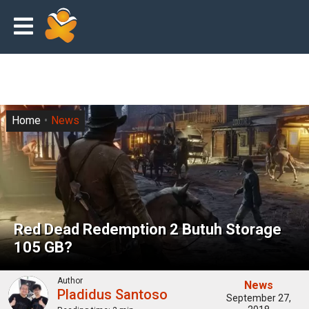
Home
News
Red Dead Redemption 2 Butuh Storage
105 GB?
Author
News
Pladidus Santoso
September 27,