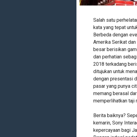
Salah satu perhelata
kata yang tepat unt
Berbeda dengan even
Amerika Serikat da
besar berisikan ga
dan perhatian sebag
2018 terkadang ber
ditujukan untuk mena
dengan presentasi d
pasar yang punya cit
memang berasal dari
memperlihatkan taji
Berita baiknya? Sepe
kemarin, Sony Inter
kepercayaan bagi Jag