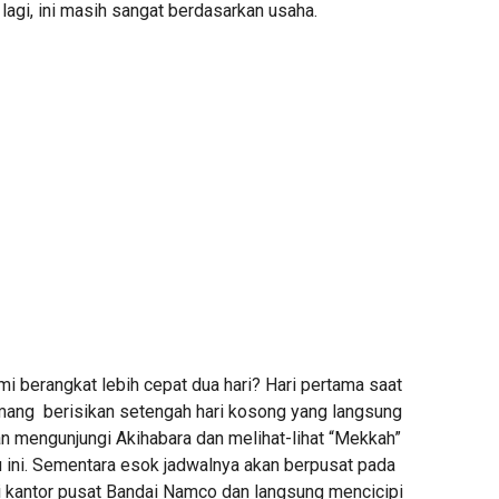
lagi, ini masih sangat berdasarkan usaha.
mi berangkat lebih cepat dua hari? Hari pertama saat
memang berisikan setengah hari kosong yang langsung
an mengunjungi Akihabara dan melihat-lihat “Mekkah”
u ini. Sementara esok jadwalnya akan berpusat pada
 kantor pusat Bandai Namco dan langsung mencicipi