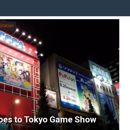
Station
oes to Tokyo Game Show