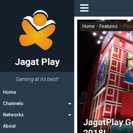
Home
Features
Play
Jagat Play
Gaming at its best!
Home
Channels
Networks
JagatPlay G
About
2018!