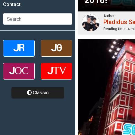
Contact
Author
Pladidus S
Reading time:
4 mi
Classic