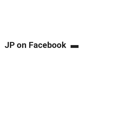
JP on Facebook