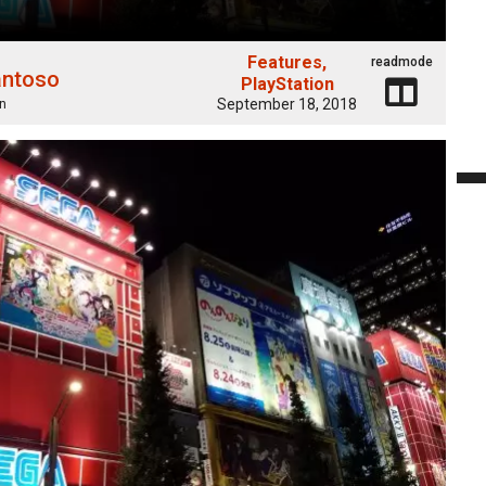
Features
readmode
antoso
PlayStation
September 18, 2018
n