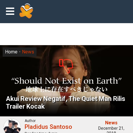
Home
News
Akui Review Negatif, The Quiet Man Rilis
Trailer Kocak
Author
News
Pladidus Santoso
December 21,