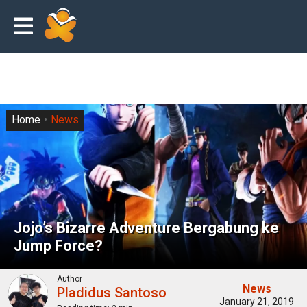
Home
News
Jojo’s Bizarre Adventure Bergabung ke
Jump Force?
Author
News
Pladidus Santoso
January 21, 2019