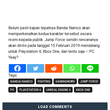
Belum pasti kapan tepatnya Bandai Namco akan
memperkenalkan kedua karakter tersebut secara
resmi kepada publik. Jump Force sendiri rencananya
akan dirilis pada tanggal 15 Februari 2019 mendatang
untuk Playstation 4, Xbox One, dan tentu saja – PC.
Yeay?
Tags:
BANDAI NAMCO
FIGHTING
GAMINGNEWS
JUMP FORCE
PC
PLAYSTATION 4
UNREAL ENGINE 4
XBOX ONE
LOAD COMMENTS