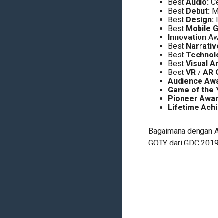
Best
Audio:
Ce
Best
Debut:
M
Best
Design:
I
Best
Mobile 
Innovation
Aw
Best
Narrativ
Best
Technol
Best
Visual
Ar
Best
VR
/
AR 
Audience Awa
Game of the 
Pioneer Awar
Lifetime Ach
Bagaimana dengan An
GOTY dari GDC 2019 