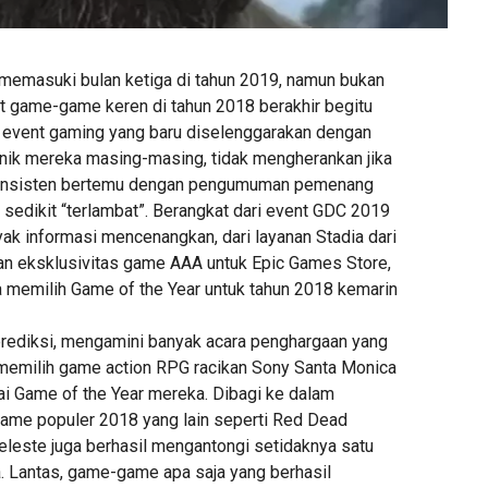
emasuki bulan ketiga di tahun 2019, namun bukan
ait game-game keren di tahun 2018 berakhir begitu
 event gaming yang baru diselenggarakan dengan
nik mereka masing-masing, tidak mengherankan jika
konsisten bertemu dengan pengumuman pemenang
 sedikit “terlambat”. Berangkat dari event GDC 2019
 informasi mencenangkan, dari layanan Stadia dari
an eksklusivitas game AAA untuk Epic Games Store,
a memilih Game of the Year untuk tahun 2018 kemarin
prediksi, mengamini banyak acara penghargaan yang
 memilih game action RPG racikan Sony Santa Monica
i Game of the Year mereka. Dibagi ke dalam
game populer 2018 yang lain seperti Red Dead
leste juga berhasil mengantongi setidaknya satu
a. Lantas, game-game apa saja yang berhasil