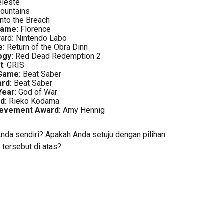
leste
ountains
nto the Breach
Game:
Florence
ard
:
Nintendo Labo
e:
Return of the Obra Dinn
ogy:
Red Dead Redemption 2
t
: GRIS
Game:
Beat Saber
rd:
Beat Saber
Year
: God of War
d:
Rieko Kodama
ievement Award:
Amy Hennig
da sendiri? Apakah Anda setuju dengan pilihan
tersebut di atas?