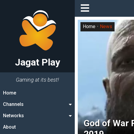
Home
News
Jagat Play
Gaming at its best!
Home
Channels
Networks
God of War 
About
2019