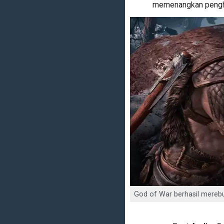
memenangkan penghar
God of War berhasil mereb