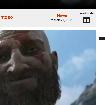
readmode
News
antoso
March 21, 2019
n