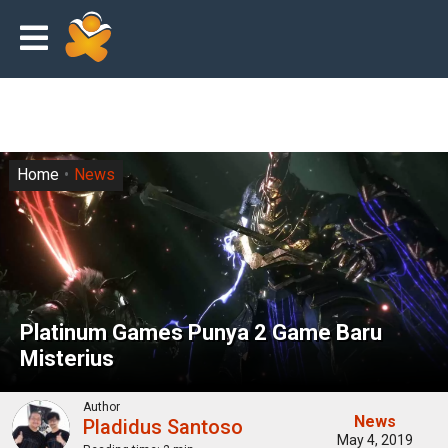
Home
News
Platinum Games Punya 2 Game Baru
Misterius
Author
News
Pladidus Santoso
May 4, 2019