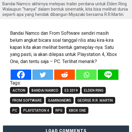
Bandai Namco akhirnya melepas trailer perdana untuk Elden Ring.
Walaupun “hanya” dalam bentuk sinematik, kita bisa melihat dunia
seperti apa yang hendak dibangun Miyazaki bersama R.R.Martin.
Bandai Namco dan From Software sendiri masih
belum angkat bicara soal tanggal rilis atau kira-kira
kapan kita akan melihat bentuk gameplay-nya. Satu
yang pasti, ia akan dilepas untuk Playstation 4, Xbox
One, dan tentu saja – PC. Terlihat menarik?
Tags:
ACTION
BANDAI NAMCO
E3 2019
ELDEN RING
FROM SOFTWARE
GAMINGNEWS
GEORGE R.R. MARTIN
PC
PLAYSTATION 4
RPG
XBOX ONE
LOAD COMMENTS