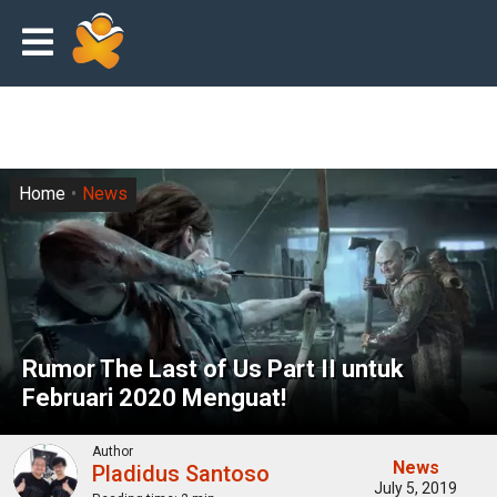
Home
News
Rumor The Last of Us Part II untuk
Februari 2020 Menguat!
Author
News
Pladidus Santoso
July 5, 2019