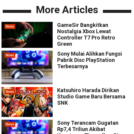
More Articles
GameSir Bangkitkan
News
Nostalgia Xbox Lewat
Controller T7 Pro Retro
Green
Sony Mulai Alihkan Fungsi
News
Pabrik Disc PlayStation
Terbesarnya
Katsuhiro Harada Dirikan
News
Studio Game Baru Bersama
SNK
Sony Terancam Gugatan
News
Rp7,4 Triliun Akibat