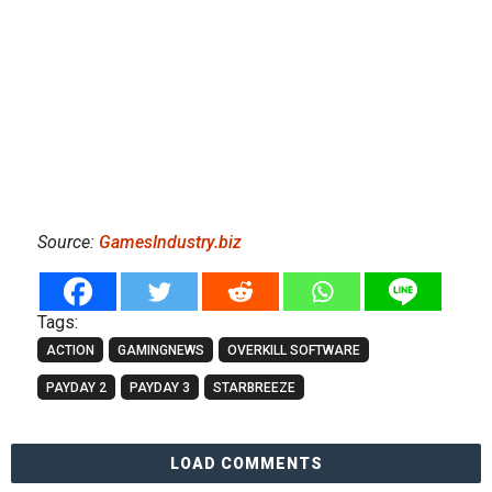
Source:
GamesIndustry.biz
Tags:
ACTION
GAMINGNEWS
OVERKILL SOFTWARE
PAYDAY 2
PAYDAY 3
STARBREEZE
LOAD COMMENTS