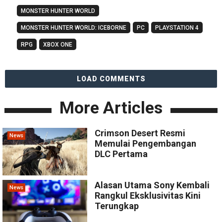
MONSTER HUNTER WORLD
MONSTER HUNTER WORLD: ICEBORNE
PC
PLAYSTATION 4
RPG
XBOX ONE
LOAD COMMENTS
More Articles
Crimson Desert Resmi
News
Memulai Pengembangan
DLC Pertama
Alasan Utama Sony Kembali
News
Rangkul Eksklusivitas Kini
Terungkap