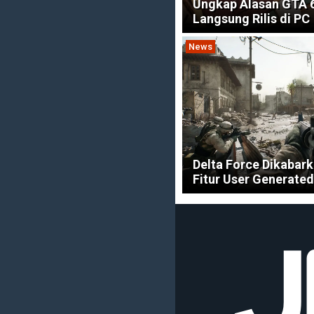
Ungkap Alasan GTA 
Langsung Rilis di PC
News
Delta Force Dikabar
Fitur User Generate