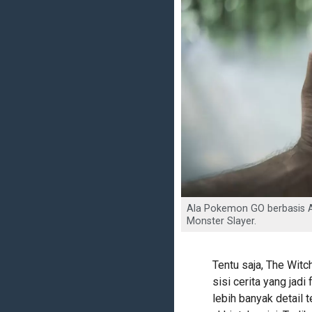
Ala Pokemon GO berbasis A
Monster Slayer.
Tentu saja, The Wit
sisi cerita yang jadi
lebih banyak detail t