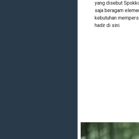
yang disebut Spokko,
saja beragam elemen
kebutuhan mempersia
hadir di sini.