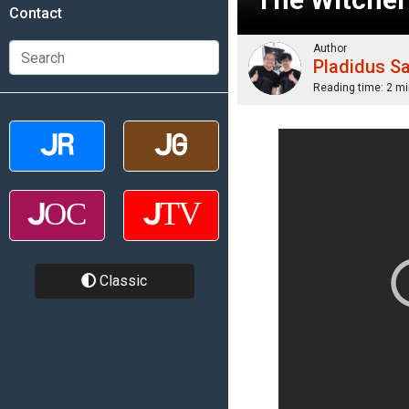
Contact
Author
Pladidus S
Reading time:
2 mi
Classic