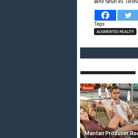
akhir tahun ini. Terl
Tags:
AUGMENTED REALITY
News
Mantan Produser Ro