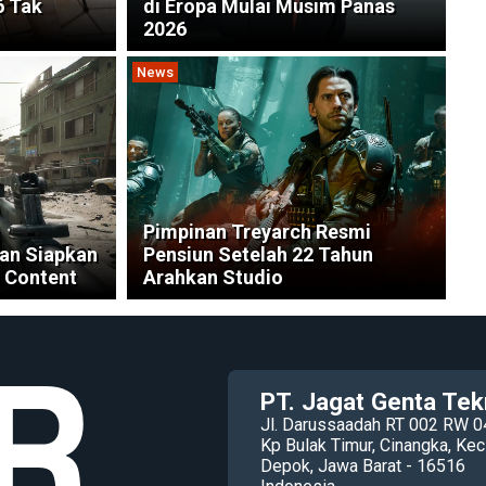
6 Tak
di Eropa Mulai Musim Panas
2026
News
Pimpinan Treyarch Resmi
kan Siapkan
Pensiun Setelah 22 Tahun
d Content
Arahkan Studio
PT. Jagat Genta Tek
Jl. Darussaadah RT 002 RW 0
Kp Bulak Timur, Cinangka, K
Depok, Jawa Barat - 16516