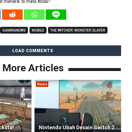
ihat menarik di mata Anda?
GAMINGNEWS
MOBILE
THE WITCHER: MONSTER SLAYER
LOAD COMMENTS
More Articles
News
ckstar
Nintendo Ubah Desain Switch 2