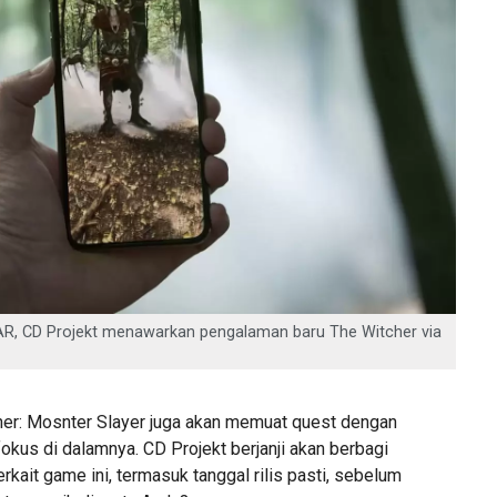
R, CD Projekt menawarkan pengalaman baru The Witcher via
cher: Mosnter Slayer juga akan memuat quest dengan
 fokus di dalamnya. CD Projekt berjanji akan berbagi
erkait game ini, termasuk tanggal rilis pasti, sebelum