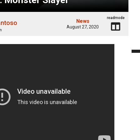
readmode
News
antoso
August 27, 2020
n