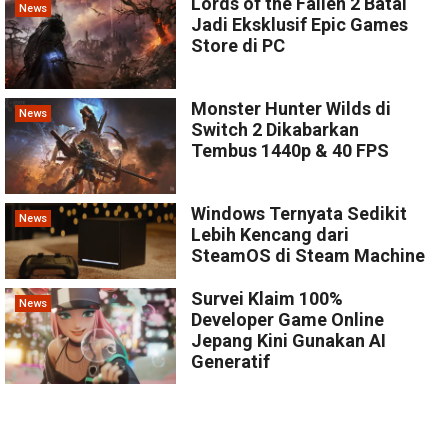
Lords of the Fallen 2 Batal
News
Jadi Eksklusif Epic Games
Store di PC
Monster Hunter Wilds di
News
Switch 2 Dikabarkan
Tembus 1440p & 40 FPS
Windows Ternyata Sedikit
News
Lebih Kencang dari
SteamOS di Steam Machine
Survei Klaim 100%
News
Developer Game Online
Jepang Kini Gunakan AI
Generatif