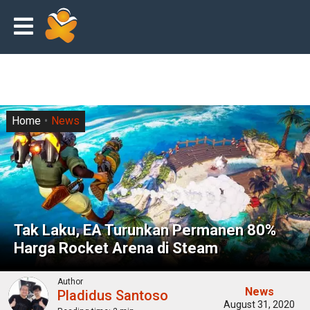
Home
News
Tak Laku, EA Turunkan Permanen 80%
Harga Rocket Arena di Steam
Author
News
Pladidus Santoso
August 31, 2020