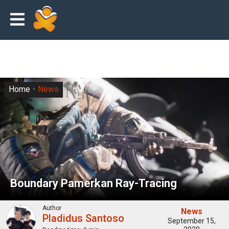
Home
News
Boundary Pamerkan Ray-Tracing
Author
News
Pladidus Santoso
September 15,