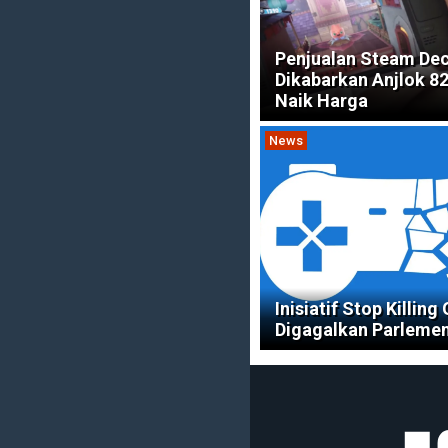
Penjualan Steam De
Dikabarkan Anjlok 8
Naik Harga
News
Inisiatif Stop Killin
Digagalkan Parleme