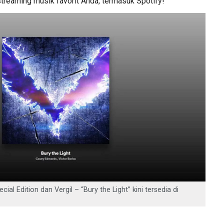
streaming musik favorit Anda, termasuk Spotify!
al Edition dan Vergil – “Bury the Light” kini tersedia di