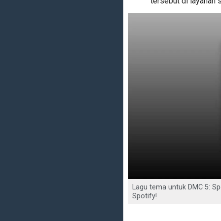
tersebut di layanan 
Lagu tema untuk DMC 5: Speci
Spotify!