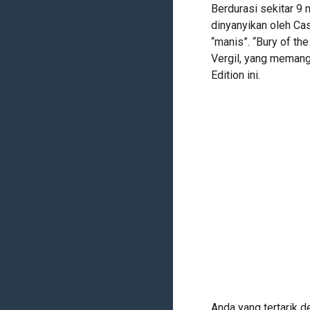
Berdurasi sekitar 9 m
dinyanyikan oleh Ca
“manis”. “Bury of th
Vergil, yang memang
Edition ini.
Anda yang tertarik d