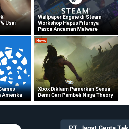
ck
Wallpaper Engine di Steam
2% Usai
Workshop Hapus Fiturnya
Pasca Ancaman Malware
News
g Games
Xbox Diklaim Pamerkan Senua
n Amerika
Demi Cari Pembeli Ninja Theory
PT. Jagat Genta Tek