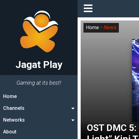
Home
News
Jagat Play
Gaming at its best!
Home
Channels
Networks
OST DMC 5: S
About
Light” Kini T