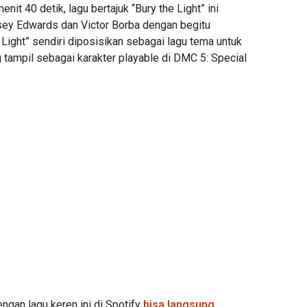
enit 40 detik, lagu bertajuk “Bury the Light” ini
sey Edwards dan Victor Borba dengan begitu
e Light” sendiri diposisikan sebagai lagu tema untuk
 tampil sebagai karakter playable di DMC 5: Special
engan lagu keren ini di Spotify
bisa langsung