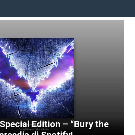
pecial Edition – “Bury the
ersedia di Spotify!