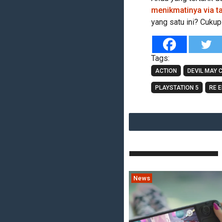
menikmatinya via ta
yang satu ini? Cuku
Tags:
ACTION
DEVIL MAY C
PLAYSTATION 5
RE 
News