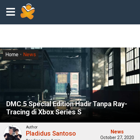
Home
News
DMC 5 Special Edition Hadir Tanpa Ray-
Tracing di Xbox Series S
Author
News
Pladidus Santoso
October 27, 2020