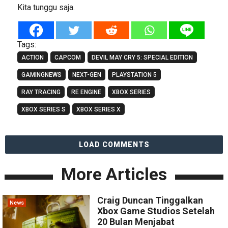
Kita tunggu saja.
Tags:
ACTION
CAPCOM
DEVIL MAY CRY 5: SPECIAL EDITION
GAMINGNEWS
NEXT-GEN
PLAYSTATION 5
RAY TRACING
RE ENGINE
XBOX SERIES
XBOX SERIES S
XBOX SERIES X
LOAD COMMENTS
More Articles
Craig Duncan Tinggalkan
News
Xbox Game Studios Setelah
20 Bulan Menjabat