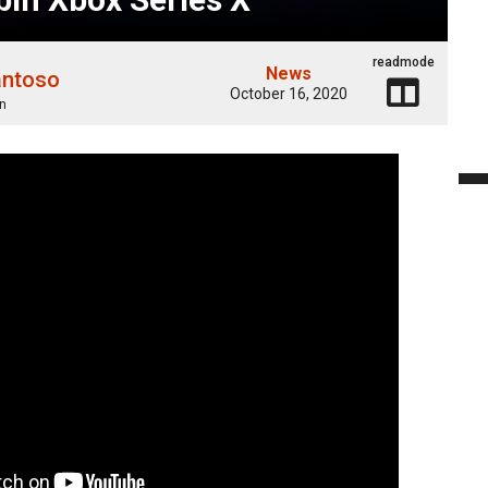
readmode
News
antoso
October 16, 2020
n