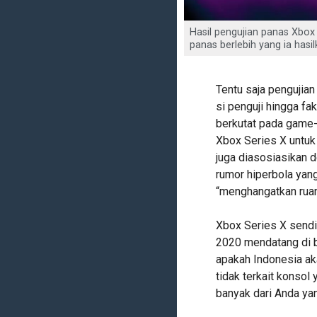
Hasil pengujian panas Xbox
panas berlebih yang ia hasil
Tentu saja pengujian 
si penguji hingga f
berkutat pada game
Xbox Series X untu
juga diasosiasikan 
rumor hiperbola yan
“menghangatkan ruang
Xbox Series X sendi
2020 mendatang di b
apakah Indonesia ak
tidak terkait konsol
banyak dari Anda yan