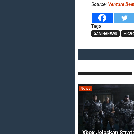
Source:
Venture Bea
Tags:
GAMINGNEWS
MICR
News
Xbox Jelaskan Stra