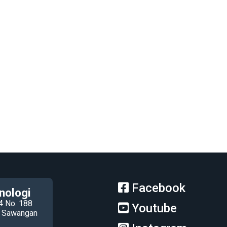
Facebook
nologi
4 No. 188
Youtube
ec Sawangan