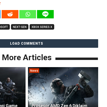
t
OSOFT
NEXT-GEN
XBOX SERIES X
LOAD COMMENTS
More Articles
News
tegi Game
Prosesor AMD Zen 6 Diklaim