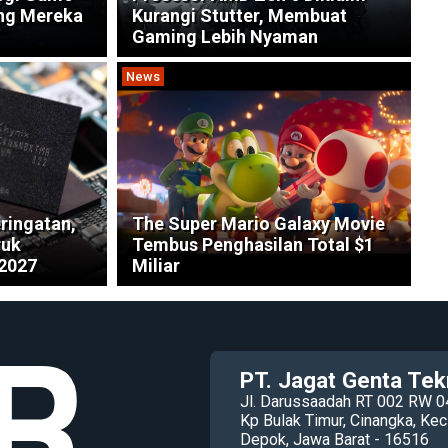
ang Mereka
Kurangi Stutter, Membuat
Gaming Lebih Nyaman
News
ringatan,
The Super Mario Galaxy Movie
ruk
Tembus Penghasilan Total $1
 2027
Miliar
PT. Jagat Genta Tek
Jl. Darussaadah RT 002 RW 0
Kp Bulak Timur, Cinangka, K
Depok, Jawa Barat - 16516