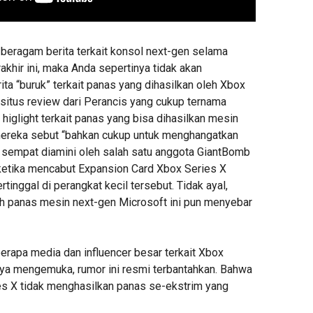
 beragam berita terkait konsol next-gen selama
khir ini, maka Anda sepertinya tidak akan
ta “buruk” terkait panas yang dihasilkan oleh Xbox
 situs review dari Perancis yang cukup ternama
iglight terkait panas yang bisa dihasilkan mesin
 mereka sebut “bahkan cukup untuk menghangatkan
ga sempat diamini oleh salah satu anggota GiantBomb
ketika mencabut Expansion Card Xbox Series X
tinggal di perangkat kecil tersebut. Tidak ayal,
ah panas mesin next-gen Microsoft ini pun menyebar
rapa media dan influencer besar terkait Xbox
nya mengemuka, rumor ini resmi terbantahkan. Bahwa
es X tidak menghasilkan panas se-ekstrim yang