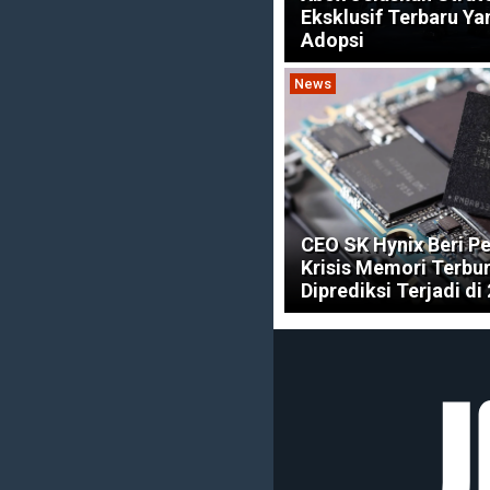
Eksklusif Terbaru Y
Adopsi
News
CEO SK Hynix Beri Pe
Krisis Memori Terbu
Diprediksi Terjadi di