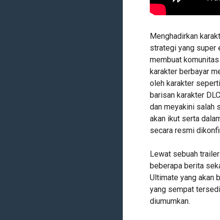
Menghadirkan karakte
strategi yang super 
membuat komunitas M
karakter berbayar m
oleh karakter seper
barisan karakter DL
dan meyakini salah s
akan ikut serta dala
secara resmi dikonf
Lewat sebuah traile
beberapa berita seka
Ultimate yang akan 
yang sempat tersedi
diumumkan.