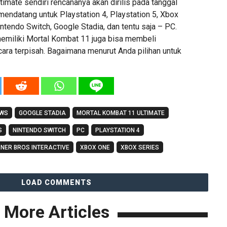
imate sendiri rencananya akan dirilis pada tanggal
ndatang untuk Playstation 4, Playstation 5, Xbox
ntendo Switch, Google Stadia, dan tentu saja – PC.
miliki Mortal Kombat 11 juga bisa membeli
ara terpisah. Bagaimana menurut Anda pilihan untuk
EWS
GOOGLE STADIA
MORTAL KOMBAT 11 ULTIMATE
S
NINTENDO SWITCH
PC
PLAYSTATION 4
NER BROS INTERACTIVE
XBOX ONE
XBOX SERIES
LOAD COMMENTS
More Articles