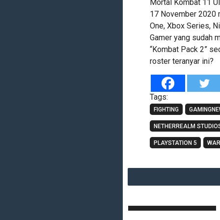
Mortal Kombat 11 Ult
17 November 2020 me
One, Xbox Series, Ni
Gamer yang sudah me
“Kombat Pack 2” sec
roster teranyar ini?
Tags:
FIGHTING
GAMINGN
NETHERREALM STUDIO
PLAYSTATION 5
WAR