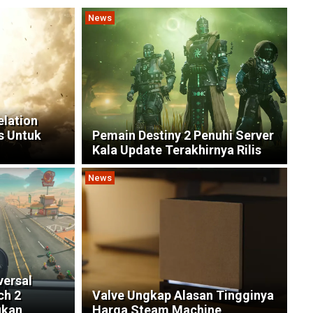
News
elation
s Untuk
Pemain Destiny 2 Penuhi Server
Kala Update Terakhirnya Rilis
News
versal
ch 2
Valve Ungkap Alasan Tingginya
ukan
Harga Steam Machine