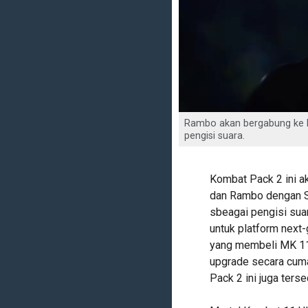
Rambo akan bergabung ke M
pengisi suara.
Kombat Pack 2 ini ak
dan Rambo dengan Sy
sbeagai pengisi suar
untuk platform next
yang membeli MK 11 
upgrade secara cum
Pack 2 ini juga tersed