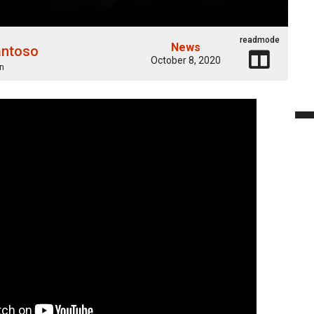
readmode
News
antoso
October 8, 2020
n