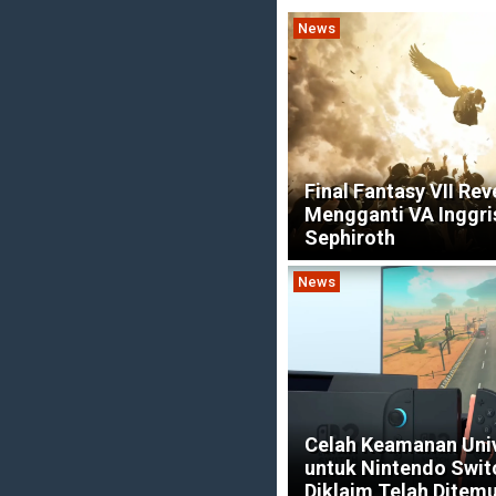
News
Final Fantasy VII Rev
Mengganti VA Inggri
Sephiroth
News
Celah Keamanan Uni
untuk Nintendo Swit
Diklaim Telah Ditem