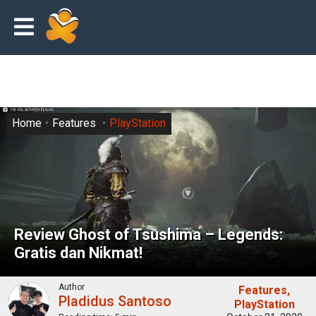
Home
Features
PlayStation
Review Ghost of Tsushima – Legends:
Gratis dan Nikmat!
Author
Features
Pladidus Santoso
PlayStation