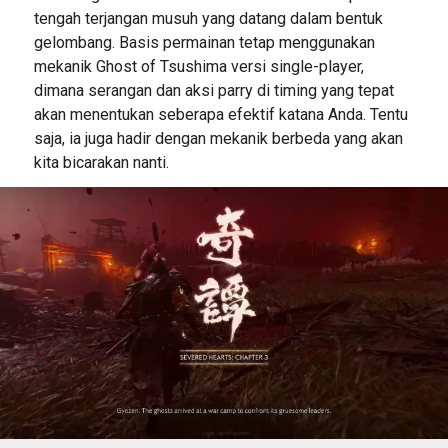
tengah terjangan musuh yang datang dalam bentuk
gelombang. Basis permainan tetap menggunakan
mekanik Ghost of Tsushima versi single-player,
dimana serangan dan aksi parry di timing yang tepat
akan menentukan seberapa efektif katana Anda. Tentu
saja, ia juga hadir dengan mekanik berbeda yang akan
kita bicarakan nanti.