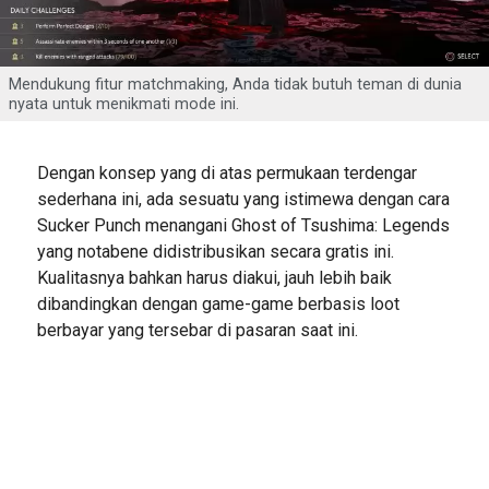
Mendukung fitur matchmaking, Anda tidak butuh teman di dunia
nyata untuk menikmati mode ini.
Dengan konsep yang di atas permukaan terdengar
sederhana ini, ada sesuatu yang istimewa dengan cara
Sucker Punch menangani Ghost of Tsushima: Legends
yang notabene didistribusikan secara gratis ini.
Kualitasnya bahkan harus diakui, jauh lebih baik
dibandingkan dengan game-game berbasis loot
berbayar yang tersebar di pasaran saat ini.