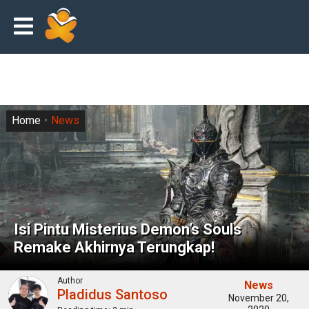
Home
News
Isi Pintu Misterius Demon’s Souls
Remake Akhirnya Terungkap!
Author
News
Pladidus Santoso
November 20,