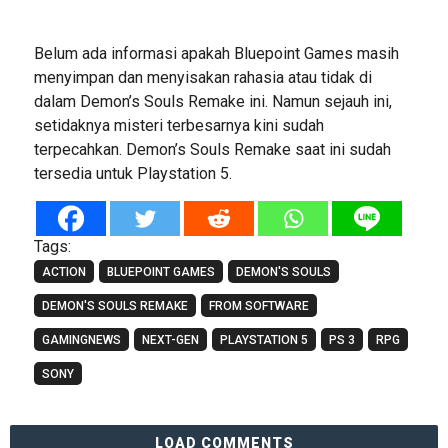
Belum ada informasi apakah Bluepoint Games masih
menyimpan dan menyisakan rahasia atau tidak di
dalam Demon’s Souls Remake ini. Namun sejauh ini,
setidaknya misteri terbesarnya kini sudah
terpecahkan. Demon’s Souls Remake saat ini sudah
tersedia untuk Playstation 5.
Tags:
ACTION
BLUEPOINT GAMES
DEMON'S SOULS
DEMON'S SOULS REMAKE
FROM SOFTWARE
GAMINGNEWS
NEXT-GEN
PLAYSTATION 5
PS 3
RPG
SONY
LOAD COMMENTS