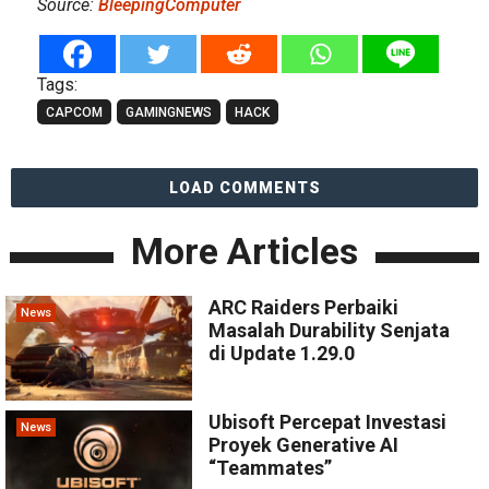
Source:
BleepingComputer
Tags:
CAPCOM
GAMINGNEWS
HACK
LOAD COMMENTS
More Articles
ARC Raiders Perbaiki
News
Masalah Durability Senjata
di Update 1.29.0
Ubisoft Percepat Investasi
News
Proyek Generative AI
“Teammates”