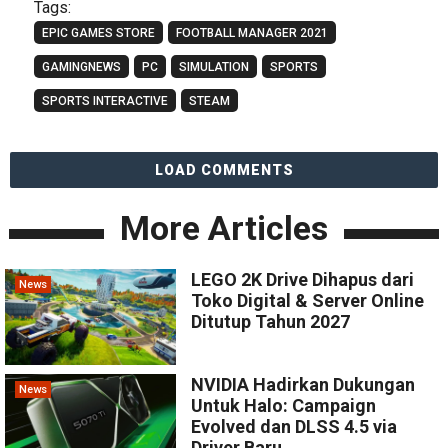
Tags:
EPIC GAMES STORE
FOOTBALL MANAGER 2021
GAMINGNEWS
PC
SIMULATION
SPORTS
SPORTS INTERACTIVE
STEAM
LOAD COMMENTS
More Articles
LEGO 2K Drive Dihapus dari
News
Toko Digital & Server Online
Ditutup Tahun 2027
NVIDIA Hadirkan Dukungan
News
Untuk Halo: Campaign
Evolved dan DLSS 4.5 via
Driver Baru