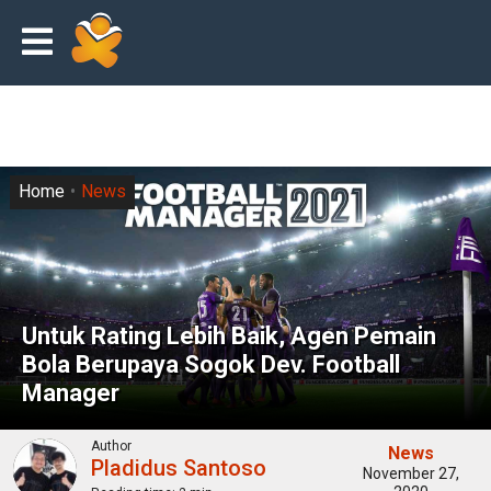
Home
News
Untuk Rating Lebih Baik, Agen Pemain
Bola Berupaya Sogok Dev. Football
Manager
Author
News
Pladidus Santoso
November 27,