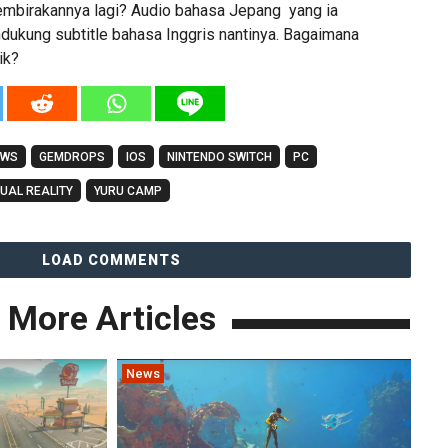
mbirakannya lagi? Audio bahasa Jepang yang ia
dukung subtitle bahasa Inggris nantinya. Bagaimana
ik?
EWS
GEMDROPS
IOS
NINTENDO SWITCH
PC
TUAL REALITY
YURU CAMP
LOAD COMMENTS
More Articles
News