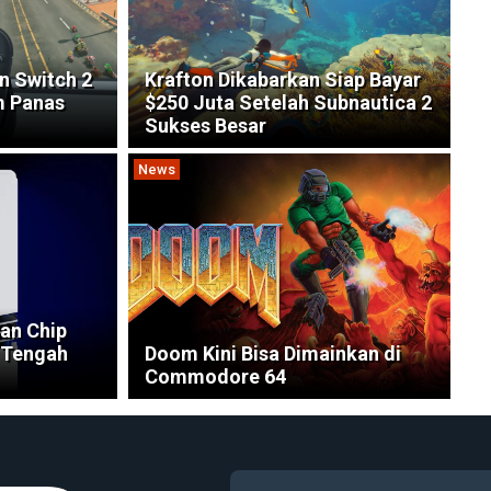
n Switch 2
Krafton Dikabarkan Siap Bayar
m Panas
$250 Juta Setelah Subnautica 2
Sukses Besar
News
an Chip
 Tengah
Doom Kini Bisa Dimainkan di
Commodore 64