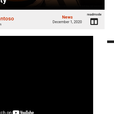
readmode
News
antoso
December 1, 2020
n