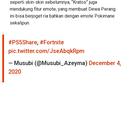
seperti skin-skin sebelumnya, “Kratos” juga
mendukung fitur emote, yang membuat Dewa Perang
ini bisa berjoget ria bahkan dengan emote Pokimane
sekalipun.
#PS5Share
,
#Fortnite
pic.twitter.com/JseAbqkRpm
— Musubi (@Musubi_Azeyma)
December 4,
2020