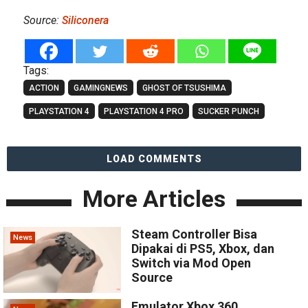
Source:
Siliconera
Tags:
ACTION
GAMINGNEWS
GHOST OF TSUSHIMA
PLAYSTATION 4
PLAYSTATION 4 PRO
SUCKER PUNCH
LOAD COMMENTS
More Articles
Steam Controller Bisa
News
Dipakai di PS5, Xbox, dan
Switch via Mod Open
Source
Emulator Xbox 360