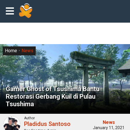
Home
News
Gamer Ghost of Tsushima Bantu
Restorasi Gerbang Kuil di Pulau
Tsushima
Author
News
Pladidus Santoso
January 11, 2021