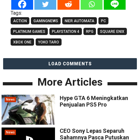
Tags:
ACTION
GAMINGNEWS
NIER AUTOMATA
PC
PLATINUM GAMES
PLAYSTATION 4
RPG
SQUARE ENIX
XBOX ONE
YOKO TARO
LOAD COMMENTS
More Articles
Hype GTA 6 Meningkatkan
News
Penjualan PS5 Pro
CEO Sony Lepas Separuh
News
Sahamnya Pasca Putuskan