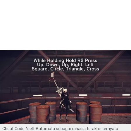
Cheat Code NieR Automata sebagai rahasia terakhir ternyata