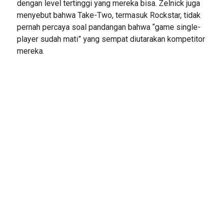
dengan level tertinggi yang mereka bisa. Zelnick juga
menyebut bahwa Take-Two, termasuk Rockstar, tidak
pernah percaya soal pandangan bahwa “game single-
player sudah mati” yang sempat diutarakan kompetitor
mereka.