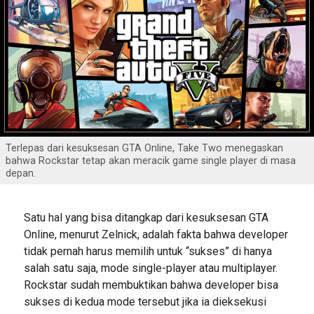
Terlepas dari kesuksesan GTA Online, Take Two menegaskan
bahwa Rockstar tetap akan meracik game single player di masa
depan.
Satu hal yang bisa ditangkap dari kesuksesan GTA
Online, menurut Zelnick, adalah fakta bahwa developer
tidak pernah harus memilih untuk “sukses” di hanya
salah satu saja, mode single-player atau multiplayer.
Rockstar sudah membuktikan bahwa developer bisa
sukses di kedua mode tersebut jika ia dieksekusi