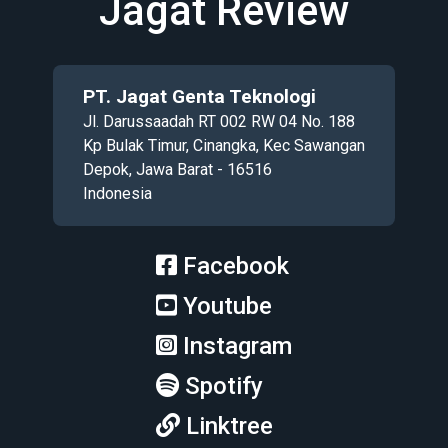
Jagat Review
PT. Jagat Genta Teknologi
Jl. Darussaadah RT 002 RW 04 No. 188
Kp Bulak Timur, Cinangka, Kec Sawangan
Depok, Jawa Barat - 16516
Indonesia
Facebook
Youtube
Instagram
Spotify
Linktree