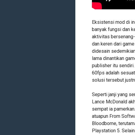
Eksistensi mod di i
banyak fungsi dan ke
aktivitas bersenang
dan keren dari game 
didesain sedemikian
lama dinantikan game
publisher itu sendi
60fps adalah sesuat
solusi tersebut just
Seperti janji yang s
Lance McDonald akhi
sempat ia pamerkan.
atuapun From Softwa
Bloodborne, terutama
Playstation 5. Sela