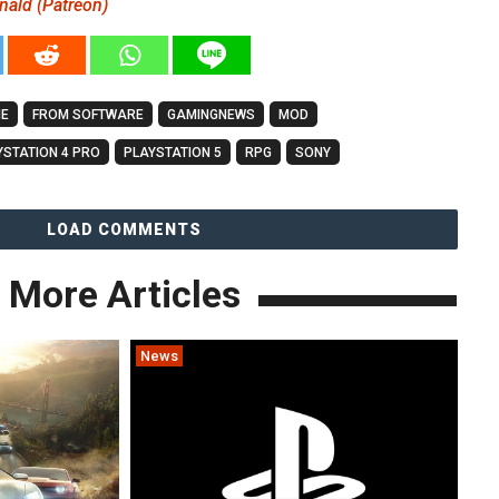
ald (Patreon)
NE
FROM SOFTWARE
GAMINGNEWS
MOD
YSTATION 4 PRO
PLAYSTATION 5
RPG
SONY
LOAD COMMENTS
More Articles
News