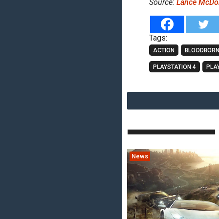
Source:
Lance McDon
Tags:
ACTION
BLOODBOR
PLAYSTATION 4
PLA
News