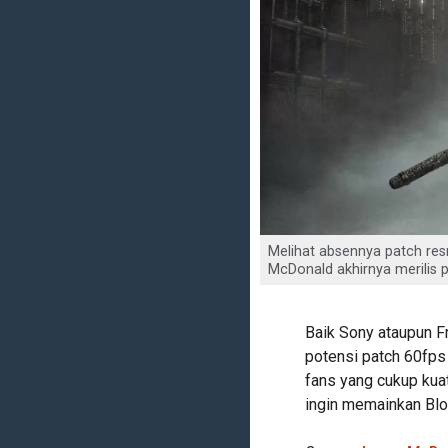
Melihat absennya patch re
McDonald akhirnya merilis 
Baik Sony ataupun 
potensi patch 60fps
fans yang cukup kua
ingin memainkan Bloo