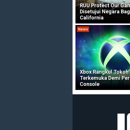
RUU Protect Our Ga
Disetujui Negara Bag
California
News
Xbox Rangkul Tokoh
Terkemuka Demi Per
Console