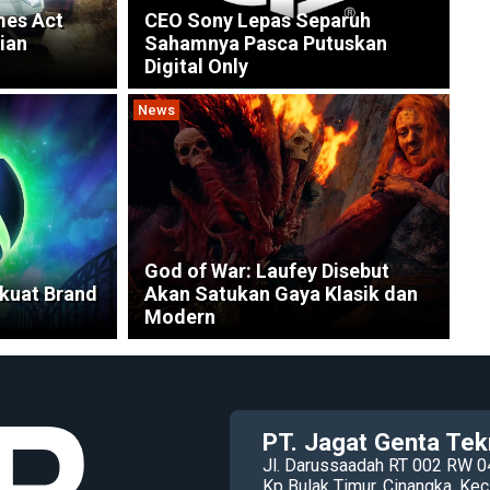
mes Act
CEO Sony Lepas Separuh
ian
Sahamnya Pasca Putuskan
Digital Only
News
God of War: Laufey Disebut
kuat Brand
Akan Satukan Gaya Klasik dan
Modern
PT. Jagat Genta Tek
Jl. Darussaadah RT 002 RW 0
Kp Bulak Timur, Cinangka, K