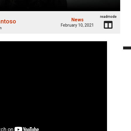
readmode
News
antoso
February 10, 2021
n