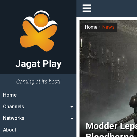
Home
News
Jagat Play
Gaming at its best!
Home
Channels
Networks
Modder Lep
About
Bloodborne