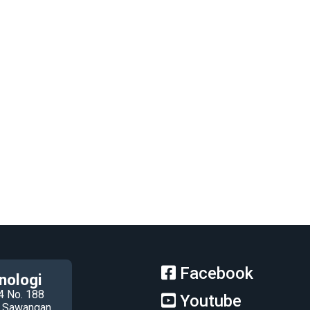
Facebook
nologi
4 No. 188
Youtube
ec Sawangan