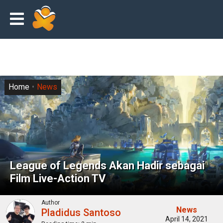
Home
News
League of Legends Akan Hadir sebagai
Film Live-Action TV
Author
News
Pladidus Santoso
April 14, 2021