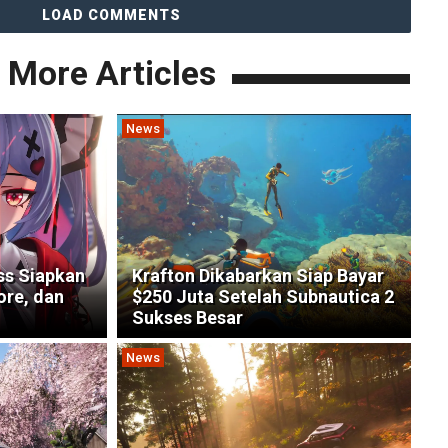
LOAD COMMENTS
More Articles
News
ss Siapkan
Krafton Dikabarkan Siap Bayar
ore, dan
$250 Juta Setelah Subnautica 2
Sukses Besar
News