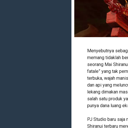
Menyebutnya sebagai
memang tidaklah ber
seorang Mai Shiranu
fatale” yang tak pe
terbuka, wajah manis
dan api yang meluncu
lekang dimakan masa 
salah satu produk ya
punya dana luang eks
PJ Studio baru saj
Shiranui terbaru mer