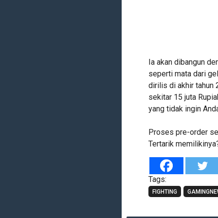
Ia akan dibangun de
seperti mata dari ge
dirilis di akhir tahu
sekitar 15 juta Rupi
yang tidak ingin And
Proses pre-order se
Tertarik memilikinya
Tags:
FIGHTING
GAMINGN