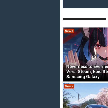
News
Neverness to Everne
Versi Steam, Epic St
Samsung Galaxy
News