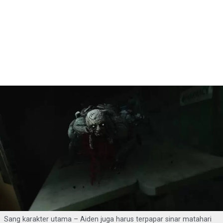
Sang karakter utama – Aiden juga harus terpapar sinar matahari