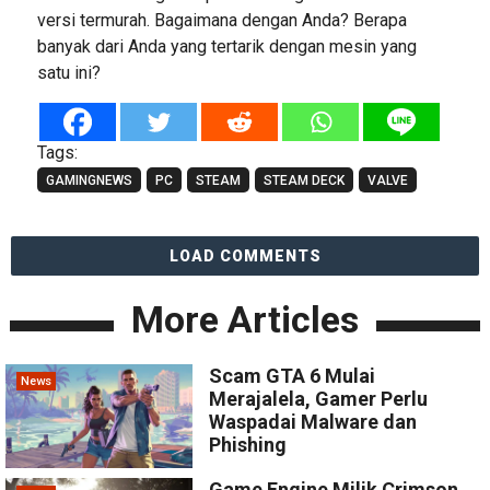
versi termurah. Bagaimana dengan Anda? Berapa
banyak dari Anda yang tertarik dengan mesin yang
satu ini?
Tags:
GAMINGNEWS
PC
STEAM
STEAM DECK
VALVE
LOAD COMMENTS
More Articles
Scam GTA 6 Mulai
News
Merajalela, Gamer Perlu
Waspadai Malware dan
Phishing
Game Engine Milik Crimson