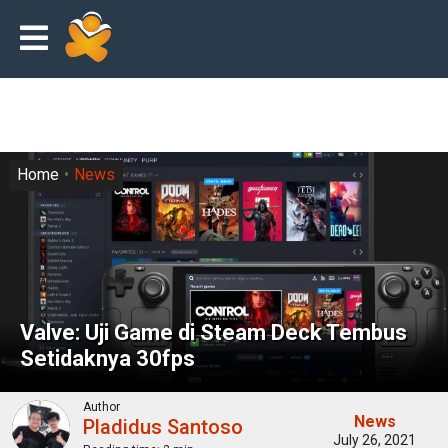
Home
News
Valve: Uji Game di Steam Deck Tembus
Setidaknya 30fps
Author
News
Pladidus Santoso
July 26, 2021