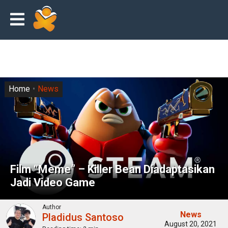
Home
News
Film “Meme” – Killer Bean Diadaptasikan
Jadi Video Game
Author
News
Pladidus Santoso
August 20, 2021