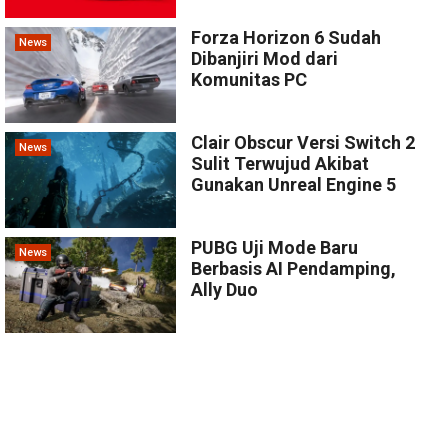
Forza Horizon 6 Sudah
News
Dibanjiri Mod dari
Komunitas PC
Clair Obscur Versi Switch 2
News
Sulit Terwujud Akibat
Gunakan Unreal Engine 5
PUBG Uji Mode Baru
News
Berbasis AI Pendamping,
Ally Duo