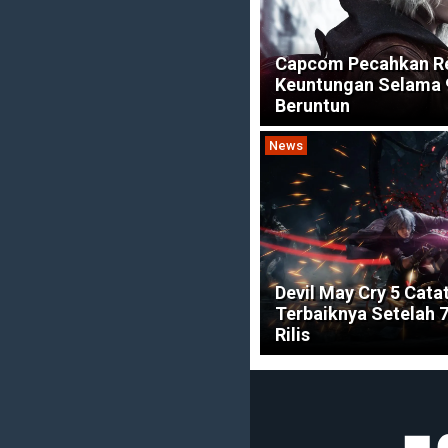
Capcom Pecahkan R
Keuntungan Selama 
Beruntun
News
Devil May Cry 5 Cata
Terbaiknya Setelah 
Rilis