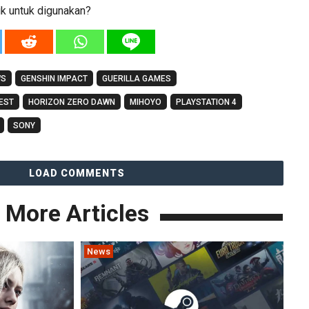
k untuk digunakan?
WS
GENSHIN IMPACT
GUERILLA GAMES
EST
HORIZON ZERO DAWN
MIHOYO
PLAYSTATION 4
SONY
LOAD COMMENTS
More Articles
News