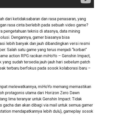
ah dari ketidaksabaran dan rasa penasaran, yang
gan rasa cinta berlebih pada sebuah video game?
a pengetahuan teknis di atasnya, data mining
solusi. Dengannya, gamer biasanya bisa
si lebih banyak dan jauh dibandingkan versi resmi
per. Salah satu game yang terus menjadi “korban”
a game action RPG racikan miHoYo – Genshin Impact,
 yang sudah tersedia jauh-jauh hari sebelum patch
 leak terbaru berfokus pada sosok kolaborasi baru –
empat melewatkannya, miHoYo memang memastikan
koh protagonis utama dari Horizon Zero Dawn
tang lima teranyar untuk Genshin Impact. Tidak
 gacha dan akan dibagi via mail untuk semua gamer
tation mendapatkannya lebih dulu), gameplay sosok