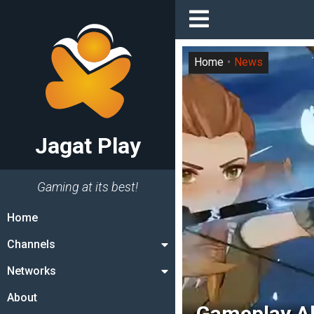
Home
News
Jagat Play
Gaming at its best!
Home
Channels
Networks
About
Gameplay Al