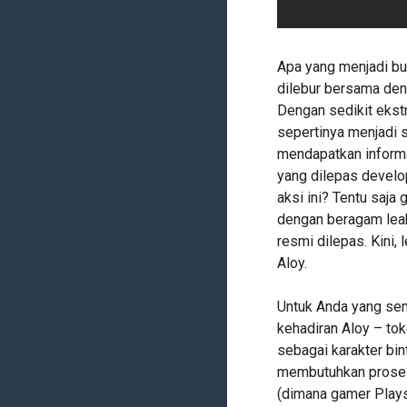
Apa yang menjadi bu
dilebur bersama den
Dengan sedikit ekstr
sepertinya menjadi 
mendapatkan informa
yang dilepas develo
aksi ini? Tentu saj
dengan beragam leak
resmi dilepas. Kini,
Aloy.
Untuk Anda yang s
kehadiran Aloy – to
sebagai karakter bin
membutuhkan proses
(dimana gamer Plays