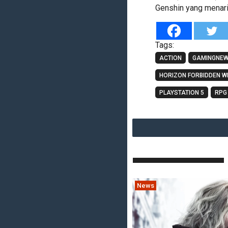
Genshin yang menari
Tags:
ACTION
GAMINGNE
HORIZON FORBIDDEN W
PLAYSTATION 5
RPG
News