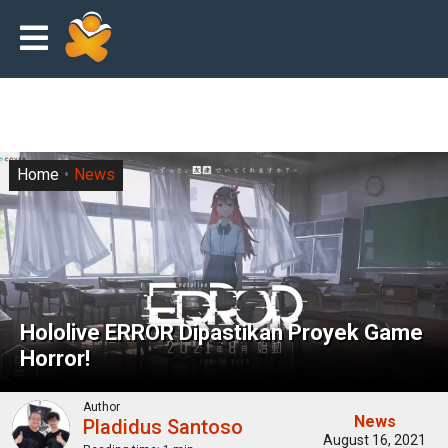
Home
News
Hololive ERROR Dipastikan Proyek Game
Horror!
Author
News
Pladidus Santoso
August 16, 2021