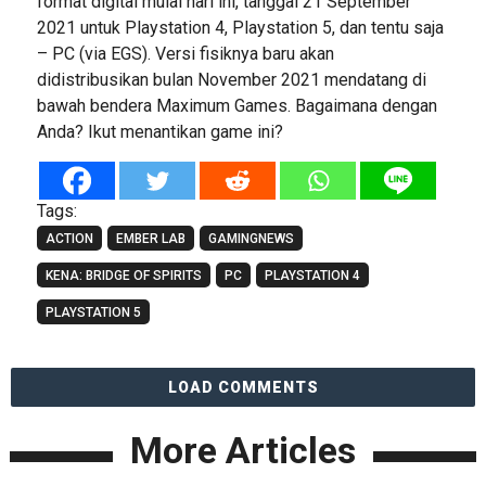
format digital mulai hari ini, tanggal 21 September
2021 untuk Playstation 4, Playstation 5, dan tentu saja
– PC (via EGS). Versi fisiknya baru akan
didistribusikan bulan November 2021 mendatang di
bawah bendera Maximum Games. Bagaimana dengan
Anda? Ikut menantikan game ini?
Tags:
ACTION
EMBER LAB
GAMINGNEWS
KENA: BRIDGE OF SPIRITS
PC
PLAYSTATION 4
PLAYSTATION 5
LOAD COMMENTS
More Articles