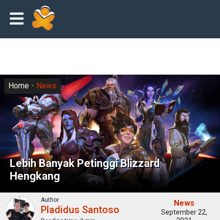
Home
News
Lebih Banyak Petinggi Blizzard
Hengkang
Author
News
Pladidus Santoso
September 22,