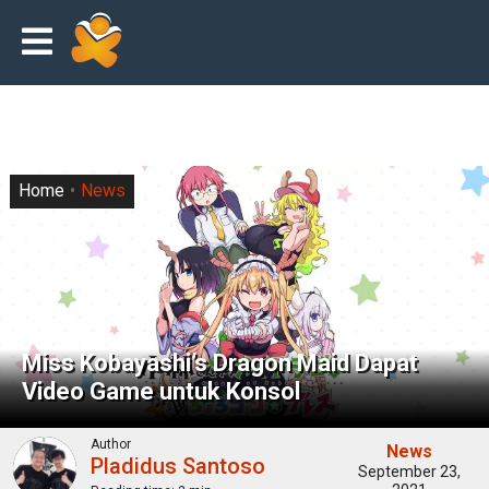
Home
News
Miss Kobayashi’s Dragon Maid Dapat
Video Game untuk Konsol
Author
News
Pladidus Santoso
September 23,