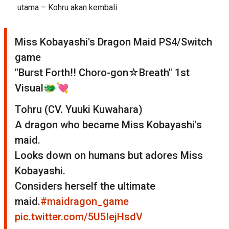
utama – Kohru akan kembali.
Miss Kobayashi's Dragon Maid PS4/Switch
game
"Burst Forth!! Choro-gon☆Breath" 1st
Visual🐲💘
Tohru (CV. Yuuki Kuwahara)
A dragon who became Miss Kobayashi's
maid.
Looks down on humans but adores Miss
Kobayashi.
Considers herself the ultimate
maid.
#maidragon_game
pic.twitter.com/5U5IejHsdV