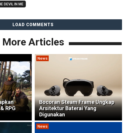
E DEVIL IN ME
LOAD COMMENTS
More Articles
News
iapkan
Bocoran Steam Frame Ungkap
 & RPG
Arsitektur Baterai Yang
Digunakan
News