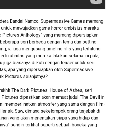
endera Bandai Namco, Supermassive Games memang
 untuk mewujudkan game horror ambisius mereka.
k Pictures Anthology” yang memang dipersiapkan
 beberapa seri berbeda dengan tema dan setting
g, ia juga mengusung timeline rilis yang terhitung
rti rutinitas yang mereka lakukan selama ini pula,
ru juga biasanya diikuti dengan teaser untuk seri
antas, apa yang dipersiapkan oleh Supermassive
k Pictures selanjutnya?
rakhir The Dark Pictures: House of Ashes, seri
 Pictures dipastikan akan memuat judul “The Devil in
 ini memperlihatkan atmosfer yang sama dengan film-
thriller ala Saw, dimana sekelompok orang terjebak di
inan yang akan menentukan siapa yang hidup dan
anya” sendiri terlihat seperti sebuah boneka yang