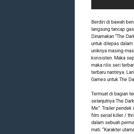
Berdiri di bawah b
langsung tancap gas
Dinamakan “The Dar
untuk dilepas dalam
uniknya masing-masin
konsisten. Maka sepe
maka rilis seri terba
terbaru nantinya. L
Games untuk The Dar
Termuat di bagian te
selanjutnya The Dark
Me”. Trailer pendek
film serial killer / 
dalam sebuah perma
mati. “Karakter utam