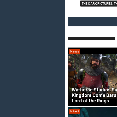
THE DARK PICTURES: TH
News
Warhorse Studios S
Kingdom Come Baru
Lord of the Rings
News