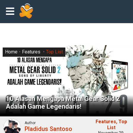
Home
Features
Top List
10 Alasan Mengapa Metal Gear Solid 2
Adalah Game Legendaris!
Features
Top
Author
List
Pladidus Santoso