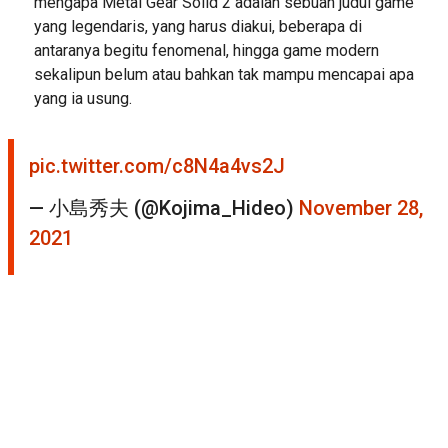
mengapa Metal Gear Solid 2 adalah sebuah judul game
yang legendaris, yang harus diakui, beberapa di
antaranya begitu fenomenal, hingga game modern
sekalipun belum atau bahkan tak mampu mencapai apa
yang ia usung.
pic.twitter.com/c8N4a4vs2J
— 小島秀夫 (@Kojima_Hideo)
November 28,
2021