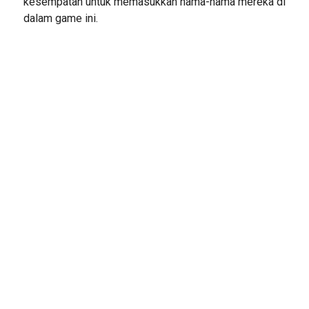
kesempatan untuk memasukkan nama-nama mereka di
dalam game ini.