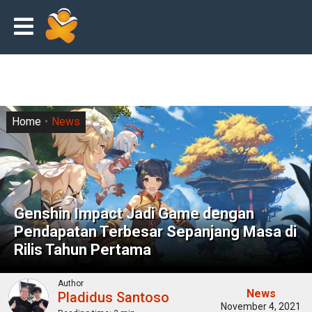
Home
News
Genshin Impact Jadi Game dengan
Pendapatan Terbesar Sepanjang Masa di
Rilis Tahun Pertama
Author
News
Pladidus Santoso
November 4, 2021