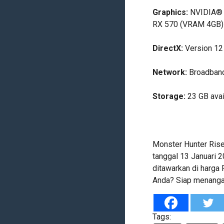
Graphics:
NVIDIA® 
RX 570 (VRAM 4GB)
DirectX:
Version 12
Network:
Broadband
Storage:
23 GB avai
Monster Hunter Rise 
tanggal 13 Januari 2
ditawarkan di harga
Anda? Siap menangan
Tags: