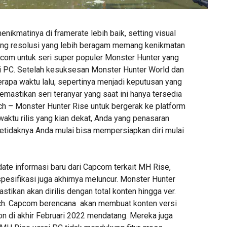
ikmatinya di framerate lebih baik, setting visual
tting resolusi yang lebih beragam memang kenikmatan
com untuk seri super populer Monster Hunter yang
 di PC. Setelah kesuksesan Monster Hunter World dan
rapa waktu lalu, sepertinya menjadi keputusan yang
memastikan seri teranyar yang saat ini hanya tersedia
ch – Monster Hunter Rise untuk bergerak ke platform
aktu rilis yang kian dekat, Anda yang penasaran
Setidaknya Anda mulai bisa mempersiapkan diri mulai
te informasi baru dari Capcom terkait MH Rise,
 spesifikasi juga akhirnya meluncur. Monster Hunter
astikan akan dirilis dengan total konten hingga ver.
itch. Capcom berencana akan membuat konten versi
on di akhir Februari 2022 mendatang. Mereka juga