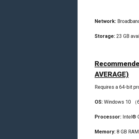
Network:
Broadband
Storage:
23 GB avai
Recommended
AVERAGE)
Requires a 64-bit p
OS:
Windows 10 （6
Processor:
Intel® 
Memory:
8 GB RAM