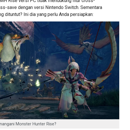
H Rise versi PC tidak mendukung fitur cross-
oss-save dengan versi Nintendo Switch. Sementara
ng dituntut? Ini dia yang perlu Anda persiapkan:
angani Monster Hunter Rise?