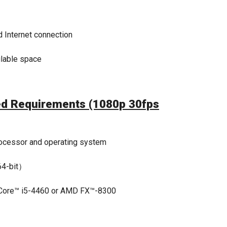
 Internet connection
lable space
 Requirements (1080p 30fps
rocessor and operating system
4-bit）
Core™ i5-4460 or AMD FX™-8300