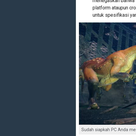
menegaskan bahwa M
platform ataupun cr
untuk spesifikasi ya
Sudah siapkah PC Anda men