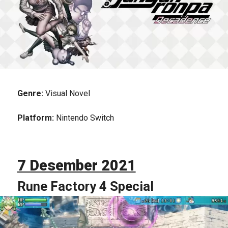
Genre:
Visual Novel
Platform:
Nintendo Switch
7 Desember 2021
Rune Factory 4 Special