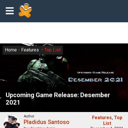
Home
Features
Top List
Upcoming Game Release: Desember
2021
Author
Features
Top
Pladidus Santoso
List