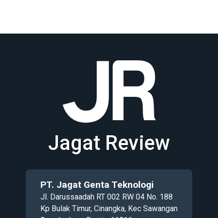
Jagat Review
PT. Jagat Genta Teknologi
Jl. Darussaadah RT 002 RW 04 No. 188
Kp Bulak Timur, Cinangka, Kec Sawangan