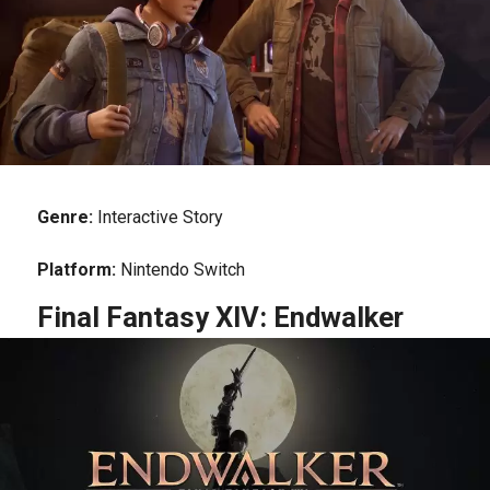
Genre:
Interactive Story
Platform:
Nintendo Switch
Final Fantasy XIV: Endwalker