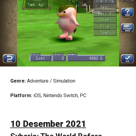
Genre:
Adventure / Simulation
Platform:
iOS, Nintendo Switch, PC
10 Desember 2021