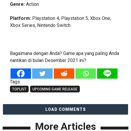
Genre:
Action
Platform:
Playstation 4, Playstation 5, Xbox One,
Xbox Series, Nintendo Switch
Bagaimana dengan Anda? Game apa yang paling Anda
nantikan di bulan Desember 2021 ini?
Tags:
TOPLIST
UPCOMING GAME RELEASE
LOAD COMMENTS
More Articles