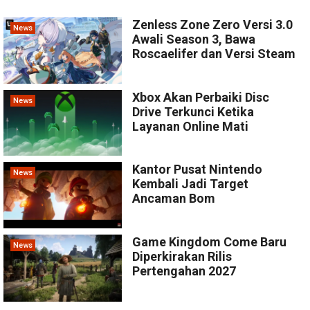
Zenless Zone Zero Versi 3.0
News
Awali Season 3, Bawa
Roscaelifer dan Versi Steam
Xbox Akan Perbaiki Disc
News
Drive Terkunci Ketika
Layanan Online Mati
Kantor Pusat Nintendo
News
Kembali Jadi Target
Ancaman Bom
Game Kingdom Come Baru
News
Diperkirakan Rilis
Pertengahan 2027