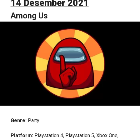
14 Desember 2021
Among Us
Genre:
Party
Platform:
Playstation 4, Playstation 5, Xbox One,