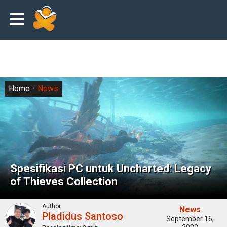
Home
News
Spesifikasi PC untuk Uncharted: Legacy
of Thieves Collection
Author
News
Pladidus Santoso
September 16,