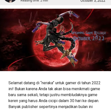
October 3, 2022
Reading time:
2 min
Selamat datang di “neraka” untuk gamer di tahun 2022
ini! Bukan karena Anda tak akan bisa menikmati game
baru sama sekali, tetapi justru membludaknya game
keren yang harus Anda cicipi dalam 30 hari ke depan.
Banyak publisher sepertinya menjadikan bulan ini