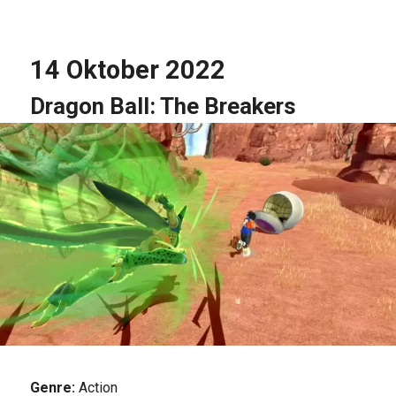
14 Oktober 2022
Dragon Ball: The Breakers
Genre:
Action