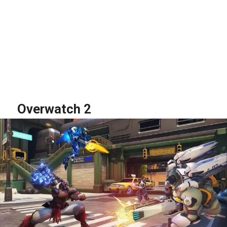
Overwatch 2