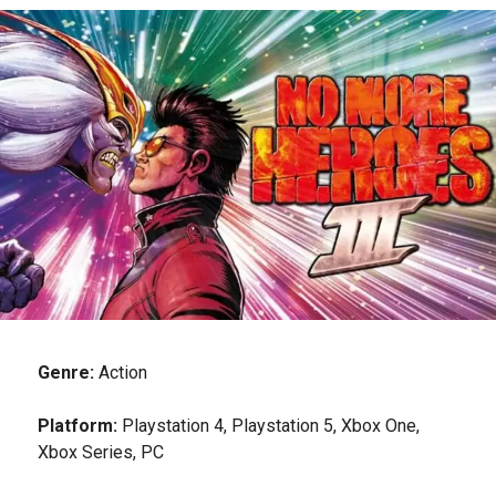
Genre:
Action
Platform:
Playstation 4, Playstation 5, Xbox One,
Xbox Series, PC