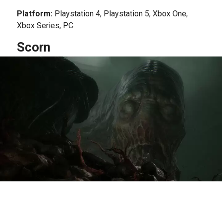
Platform:
Playstation 4, Playstation 5, Xbox One,
Xbox Series, PC
Scorn