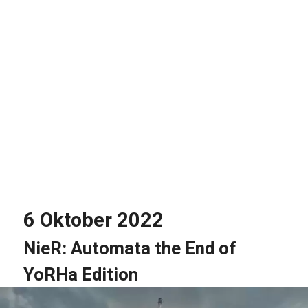
6 Oktober 2022
NieR: Automata the End of
YoRHa Edition