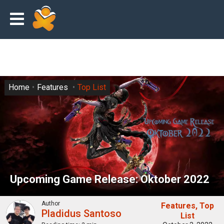
Home
Features
Top List
Upcoming Game Release: Oktober 2022
Author
Features
Top
Pladidus Santoso
List