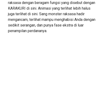
raksasa dengan beragam fungsi yang disebut dengan
KARAKURI di sini. Animasi yang terlihat lebih halus
juga terlihat di sini. Sang monster raksasa hadir
mengancam, terlihat mampu menghabisi Anda dengan
sedikit serangan, dan punya fase ekstra di luar
penampilan perdananya.