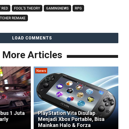
 RED
FOOL'S THEORY
GAMINGNEWS
RPG
ITCHER REMAKE
LOAD COMMENTS
More Articles
News
bus 1 Juta
PlayStation Vita Disulap
arly
Menjadi Xbox Portable, Bisa
Mainkan Halo & Forza