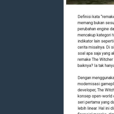
Definisi kata “rema
memang bukan sesuat
perubahan engine d
mencakup kategori t
indikator lain seper
cerita misalnya. Di s
soal apa saja yang a
remake The Witcher 
baiknya? Ia tak hanya
Dengan menggunakan 
modernisasi gamepl
developer, The Witc
konsep open-world di
seri pertama yang d
lebih linear. Hal in