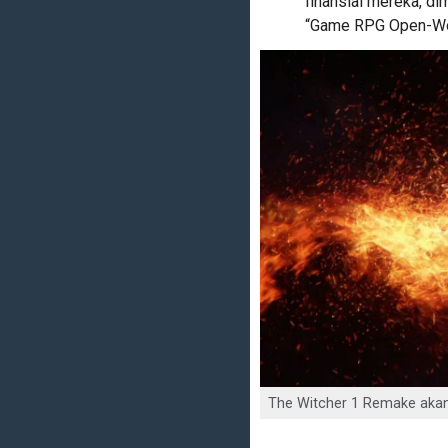
finansial mereka, d
“Game RPG Open-Worl
The Witcher 1 Remake aka