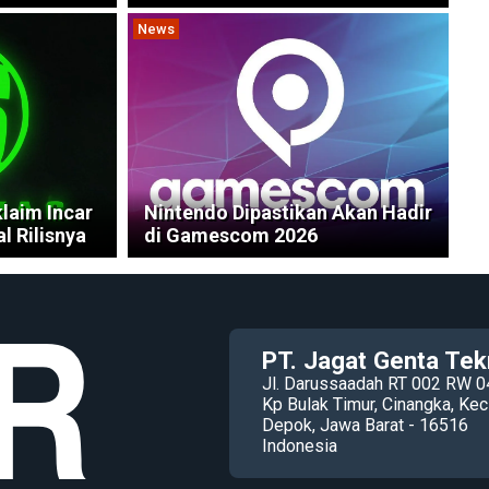
News
laim Incar
Nintendo Dipastikan Akan Hadir
l Rilisnya
di Gamescom 2026
PT. Jagat Genta Tek
Jl. Darussaadah RT 002 RW 0
Kp Bulak Timur, Cinangka, K
Depok, Jawa Barat - 16516
Indonesia