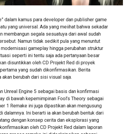
ke” dalam kamus para developer dan publisher game
u yang universal. Ada yang meiihat bahwa sekadar
an membangun segala sesuatuya dari awal sudah
ersebut. Namun tidak sedikit pula yang menuntut
ti modernisasi gameplay hingga perubahan struktur
ituasi seperti ini tentu saja ada pertanyaan besar
kan disuntikkan oleh CD Projekt Red di proyek
pertama yang sudah dikonfirmasikan. Berita
 akan berubah dari sisi visual saja.
Unreal Engine 5 sebagai basis dan konfirmasi
ay di bawah kepemimpinan Fool’s Theory sebagai
her 1 Remake ini juga dipastikan akan mengusung
 dalamnya. Ini berarti ia akan berubah bentuk dari
atang dengan konsep cerita dan eksplorasi yang
i dikonfirmasikan oleh CD Projekt Red dalam laporan