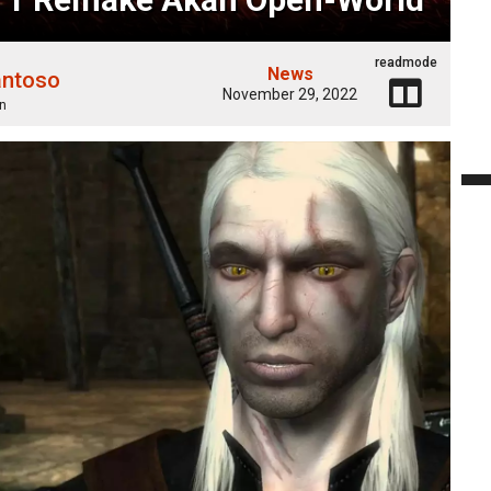
readmode
News
antoso
November 29, 2022
n