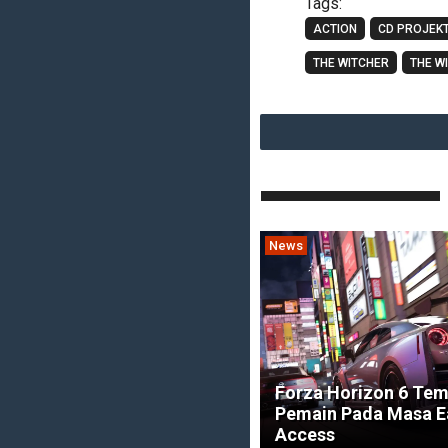
Tags:
ACTION
CD PROJEKT
THE WITCHER
THE W
News
Forza Horizon 6 Tem
Pemain Pada Masa E
Access