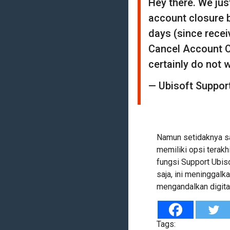
Hey there. We jus
account closure b
days (since recei
Cancel Account Cl
certainly do not 
— Ubisoft Suppor
Namun setidaknya sat
memiliki opsi terakh
fungsi Support Ubis
saja, ini meninggalk
mengandalkan digita
Tags: