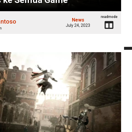
readmode
News
antoso
July 24, 2023
n