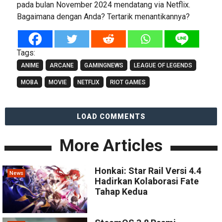
pada bulan November 2024 mendatang via Netflix.
Bagaimana dengan Anda? Tertarik menantikannya?
Tags:
ANIME
ARCANE
GAMINGNEWS
LEAGUE OF LEGENDS
MOBA
MOVIE
NETFLIX
RIOT GAMES
LOAD COMMENTS
More Articles
Honkai: Star Rail Versi 4.4
News
Hadirkan Kolaborasi Fate
Tahap Kedua