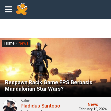
Home
News
Respawn Racik Game FPS Berbasis
Mandalorian Star Wars?
Author
News
Pladidus Santoso
February 19, 2024