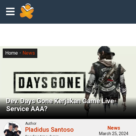
Home
News
Dev. Days Gone Kerjakan Game Live-
Service AAA?
Author
News
Pladidus Santoso
March 25, 2024