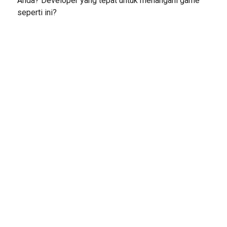
Anda? Developer yang tepat untuk menangani game
seperti ini?