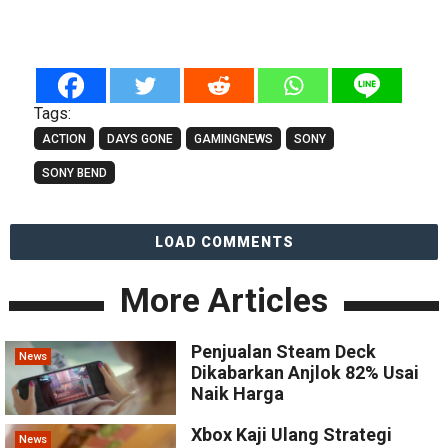
Tags:
ACTION
DAYS GONE
GAMINGNEWS
SONY
SONY BEND
LOAD COMMENTS
More Articles
Penjualan Steam Deck
News
Dikabarkan Anjlok 82% Usai
Naik Harga
Xbox Kaji Ulang Strategi
News